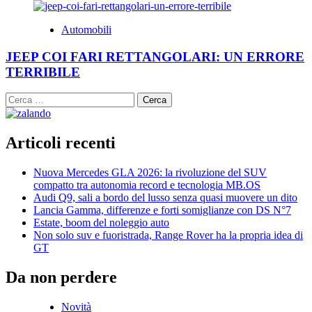
Automobili
JEEP COI FARI RETTANGOLARI: UN ERRORE
TERRIBILE
Ricerca
per:
Articoli recenti
Nuova Mercedes GLA 2026: la rivoluzione del SUV
compatto tra autonomia record e tecnologia MB.OS
Audi Q9, sali a bordo del lusso senza quasi muovere un dito
Lancia Gamma, differenze e forti somiglianze con DS N°7
Estate, boom del noleggio auto
Non solo suv e fuoristrada, Range Rover ha la propria idea di
GT
Da non perdere
Novità