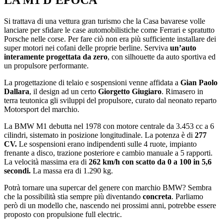
Si trattava di una vettura gran turismo che la Casa bavarese volle
lanciare per sfidare le case automobilistiche come Ferrari e spratutto
Porsche nelle corse. Per fare ciò non era più sufficiente installare dei
super motori nei cofani delle proprie berline. Serviva
un’auto
interamente progettata da zero
, con silhouette da auto sportiva ed
un propulsore performante.
La progettazione di telaio e sospensioni venne affidata a
Gian Paolo
Dallara
, il design ad un certo
Giorgetto Giugiaro
. Rimasero in
terra teutonica gli sviluppi del propulsore, curato dal neonato reparto
Motorsport del marchio.
La BMW M1 debutta nel 1978 con motore centrale da 3.453 cc a 6
cilindri, sistemato in posizione longitudinale. La potenza è di
277
CV.
Le sospensioni erano indipendenti sulle 4 ruote, impianto
frenante a disco, trazione posteriore e cambio manuale a 5 rapporti.
La velocità massima era di
262 km/h con scatto da 0 a 100 in 5,6
secondi.
La massa era di 1.290 kg.
Potrà tornare una supercar del genere con marchio BMW? Sembra
che la possibilità stia sempre più diventando
concreta
. Parliamo
però di un modello che, nascendo nei prossimi anni, potrebbe essere
proposto con propulsione full electric.