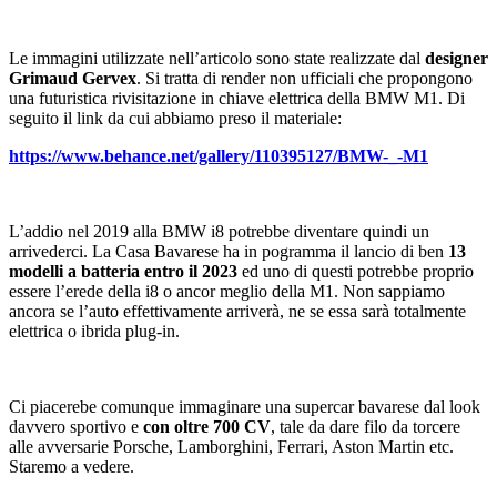
Le immagini utilizzate nell’articolo sono state realizzate dal
designer
Grimaud Gervex
. Si tratta di render non ufficiali che propongono
una futuristica rivisitazione in chiave elettrica della BMW M1. Di
seguito il link da cui abbiamo preso il materiale:
https://www.behance.net/gallery/110395127/BMW-_-M1
L’addio nel 2019 alla BMW i8 potrebbe diventare quindi un
arrivederci. La Casa Bavarese ha in pogramma il lancio di ben
13
modelli a batteria entro il 2023
ed uno di questi potrebbe proprio
essere l’erede della i8 o ancor meglio della M1. Non sappiamo
ancora se l’auto effettivamente arriverà, ne se essa sarà totalmente
elettrica o ibrida plug-in.
Ci piacerebe comunque immaginare una supercar bavarese dal look
davvero sportivo e
con oltre 700 CV
, tale da dare filo da torcere
alle avversarie Porsche, Lamborghini, Ferrari, Aston Martin etc.
Staremo a vedere.