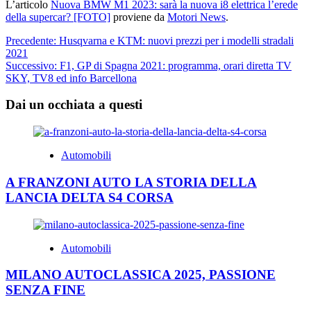
L’articolo
Nuova BMW M1 2023: sarà la nuova i8 elettrica l’erede
della supercar? [FOTO]
proviene da
Motori News
.
Navigazione
Precedente:
Husqvarna e KTM: nuovi prezzi per i modelli stradali
2021
articolo
Successivo:
F1, GP di Spagna 2021: programma, orari diretta TV
SKY, TV8 ed info Barcellona
Dai un occhiata a questi
Automobili
A FRANZONI AUTO LA STORIA DELLA
LANCIA DELTA S4 CORSA
Automobili
MILANO AUTOCLASSICA 2025, PASSIONE
SENZA FINE