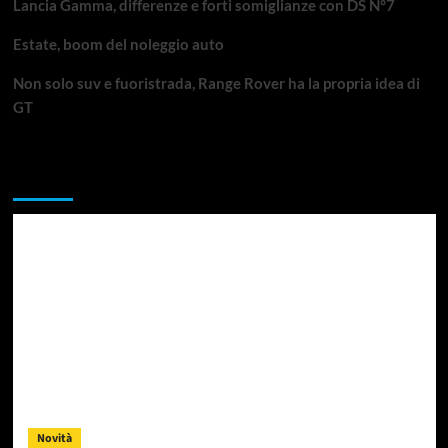
Lancia Gamma, differenze e forti somiglianze con DS N°7
Estate, boom del noleggio auto
Non solo suv e fuoristrada, Range Rover ha la propria idea di
GT
Da non perdere
Novità