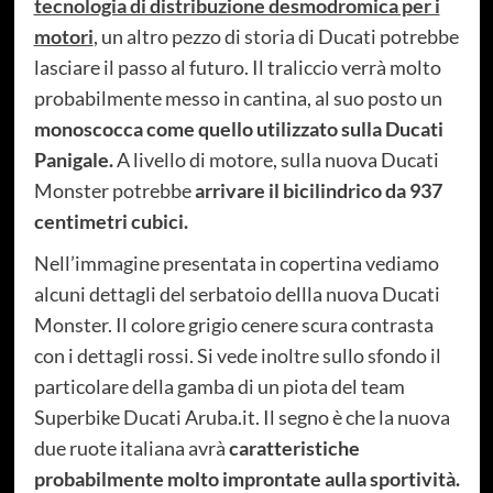
tecnologia di distribuzione desmodromica per i
motori
, un altro pezzo di storia di Ducati potrebbe
lasciare il passo al futuro. Il traliccio verrà molto
probabilmente messo in cantina, al suo posto un
monoscocca come quello utilizzato sulla Ducati
Panigale.
A livello di motore, sulla nuova Ducati
Monster potrebbe
arrivare il bicilindrico da 937
centimetri cubici.
Nell’immagine presentata in copertina vediamo
alcuni dettagli del serbatoio dellla nuova Ducati
Monster. Il colore grigio cenere scura contrasta
con i dettagli rossi. Si vede inoltre sullo sfondo il
particolare della gamba di un piota del team
Superbike Ducati Aruba.it. Il segno è che la nuova
due ruote italiana avrà
caratteristiche
probabilmente molto improntate aulla sportività.