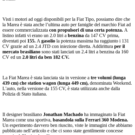
Visti i motori ad oggi disponibili per la Fiat Tipo, possiamo dire che
la Marea è stata anche l’ultima auto per famiglie del marchio Fiat ad
essere commercializzata
con propulsori di una certa potenza.
A
listino infatti vi erano un 2.0 litri a
benzina
da 147 CV prima,
diventati poi
155.
A
gasolio
la potenza massima ha raggiunto i 131
CV grazie ad un 2.4 JTD con iniezione diretta. Addirittura
per il
mercato brasiliano
sono stati lanciati un 2.4 litri a benzina da 160
CV ed un
2.0 litri da ben 182 CV.
La Fiat Marea è stata lanciata sia in versione a
tre volumi (lunga
439 cm) che station wagon (lunga 449 cm),
denominata Weekend.
L’auto, nella versione da 155 CV, è stata utilizzata anche dalla
Polizia di Stato italiana.
Il designer brasiliano
Jonathan Machado
ha immaginato la Fiat
Marea come una sportiva,
basandola sulla Ferrari 360 Modena.
Un esperimento davvero ben riuscito, viste le immagini che abbiamo
pubblicato nell’articolo e che ci sono state gentilmente concesse