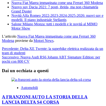
Nuova Fiat Marea immaginata come una Ferrari 360 Modena
Nuovo suv Dacia 2021: 7 posti, ibrida, ma non chiamatela
Grand Duster
Novità Alfa Romeo 2022-2023-2024-2025-2026: nuovi suv e
modelli. Il piano industriale Stellantis
Salone Milano Monza: tutti i modelli e le novità al MIMO
Motor Show
L’articolo
Nuova Fiat Marea immaginata come una Ferrari 360
Modena
proviene da
Motori News
.
Navigazione
Precedente:
Delta-XE Twente: la superbike elettrica realizzata da un
team di studenti
articolo
Successivo:
Nuova Audi RS6 Johann ABT Signature Edition: per
pochi con 800 CV
Dai un occhiata a questi
Automobili
A FRANZONI AUTO LA STORIA DELLA
LANCIA DELTA S4 CORSA