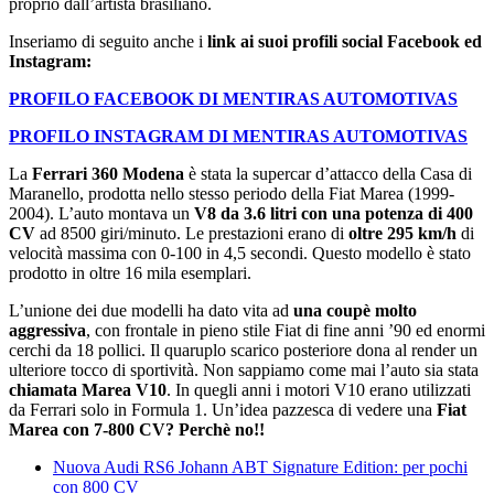
proprio dall’artista brasiliano.
Inseriamo di seguito anche i
link ai suoi profili social Facebook ed
Instagram:
PROFILO FACEBOOK DI MENTIRAS AUTOMOTIVAS
PROFILO INSTAGRAM DI MENTIRAS AUTOMOTIVAS
La
Ferrari 360 Modena
è stata la supercar d’attacco della Casa di
Maranello, prodotta nello stesso periodo della Fiat Marea (1999-
2004). L’auto montava un
V8 da 3.6 litri con una potenza di 400
CV
ad 8500 giri/minuto. Le prestazioni erano di
oltre 295 km/h
di
velocità massima con 0-100 in 4,5 secondi. Questo modello è stato
prodotto in oltre 16 mila esemplari.
L’unione dei due modelli ha dato vita ad
una coupè molto
aggressiva
, con frontale in pieno stile Fiat di fine anni ’90 ed enormi
cerchi da 18 pollici. Il quaruplo scarico posteriore dona al render un
ulteriore tocco di sportività. Non sappiamo come mai l’auto sia stata
chiamata Marea V10
. In quegli anni i motori V10 erano utilizzati
da Ferrari solo in Formula 1. Un’idea pazzesca di vedere una
Fiat
Marea con 7-800 CV? Perchè no!!
Nuova Audi RS6 Johann ABT Signature Edition: per pochi
con 800 CV