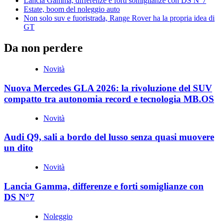
Lancia Gamma, differenze e forti somiglianze con DS N°7
Estate, boom del noleggio auto
Non solo suv e fuoristrada, Range Rover ha la propria idea di
GT
Da non perdere
Novità
Nuova Mercedes GLA 2026: la rivoluzione del SUV
compatto tra autonomia record e tecnologia MB.OS
Novità
Audi Q9, sali a bordo del lusso senza quasi muovere
un dito
Novità
Lancia Gamma, differenze e forti somiglianze con
DS N°7
Noleggio