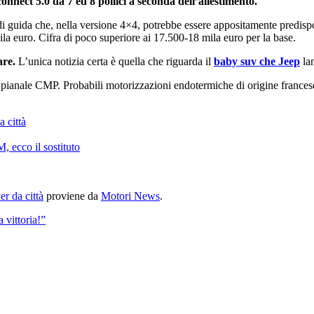
nnect 5.0 da 7 ed 8 pollici a seconda dell’allestimento.
di guida che, nella versione 4×4, potrebbe essere appositamente predisp
ila euro. Cifra di poco superiore ai 17.500-18 mila euro per la base.
are.
L’unica notizia certa è quella che riguarda il
baby suv che Jeep
lan
ianale CMP. Probabili motorizzazioni endotermiche di origine francese e 
 città
, ecco il sostituto
r da città
proviene da
Motori News
.
 vittoria!”