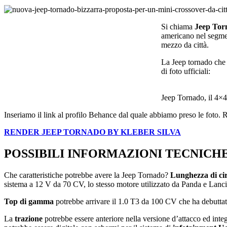
Si chiama
Jeep Tor
americano nel segmen
mezzo da città.
La Jeep tornado che v
di foto ufficiali:
Jeep Tornado, il 4×4
Inseriamo il link al profilo Behance dal quale abbiamo preso le foto. 
RENDER JEEP TORNADO BY KLEBER SILVA
POSSIBILI INFORMAZIONI TECNICH
Che caratteristiche potrebbe avere la Jeep Tornado?
Lunghezza di ci
sistema a 12 V da 70 CV, lo stesso motore utilizzato da Panda e Lanci
Top di gamma
potrebbe arrivare il 1.0 T3 da 100 CV che ha debuttato
La
trazione
potrebbe essere anteriore nella versione d’attacco ed inte