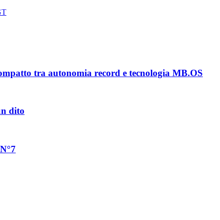
 GT
ompatto tra autonomia record e tecnologia MB.OS
un dito
 N°7