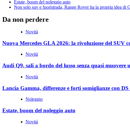
Estate, boom del noleggio auto
Non solo suv e fuoristrada, Range Rover ha la propria idea di
Da non perdere
Novità
Nuova Mercedes GLA 2026: la rivoluzione del SUV c
Novità
Audi Q9, sali a bordo del lusso senza quasi muovere 
Novità
Lancia Gamma, differenze e forti somiglianze con DS
Noleggio
Estate, boom del noleggio auto
Novità