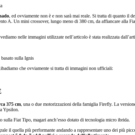
nado
, ed ovviamente non è e non sarà mai reale. Si tratta di quanto il d
to A. Un mini crossover, lungo meno di 380 cm, da affiancare alla Fiat
ediamo nelle immagini utilizzate nell’articolo è stata realizzata dall’arti
 basato sulla Ignis
Ribadiamo che ovviamente si tratta di immagini non ufficiali:
E
rca 375 cm
, una o due motorizzazioni della famiglia Firefly. La version
a Ypsilon.
 sulla Fiat Tipo, magari anch’esso dotato di tecnologia micro ibrida.
grale il quella più performante andando a rappresentare uno dei più picc