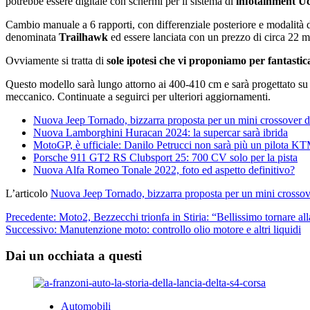
potrebbe essere digitale con schermi per il sistema di
infotainment Uco
Cambio manuale a 6 rapporti, con differenziale posteriore e modalità 
denominata
Trailhawk
ed essere lanciata con un prezzo di circa 22 m
Ovviamente si tratta di
sole ipotesi che vi proponiamo per fantastic
Questo modello sarà lungo attorno ai 400-410 cm e sarà progettato su p
meccanico. Continuate a seguirci per ulteriori aggiornamenti.
Nuova Jeep Tornado, bizzarra proposta per un mini crossover da
Nuova Lamborghini Huracan 2024: la supercar sarà ibrida
MotoGP, è ufficiale: Danilo Petrucci non sarà più un pilota KTM
Porsche 911 GT2 RS Clubsport 25: 700 CV solo per la pista
Nuova Alfa Romeo Tonale 2022, foto ed aspetto definitivo?
L’articolo
Nuova Jeep Tornado, bizzarra proposta per un mini crossove
Navigazione
Precedente:
Moto2, Bezzecchi trionfa in Stiria: “Bellissimo tornare alla
Successivo:
Manutenzione moto: controllo olio motore e altri liquidi
articolo
Dai un occhiata a questi
Automobili