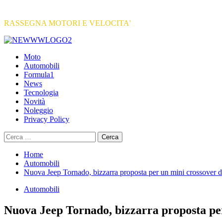
RASSEGNA MOTORI E VELOCITA'
Primary
Menu
Moto
Automobili
Formula1
News
Tecnologia
Novità
Noleggio
Privacy Policy
Ricerca
per:
Home
Automobili
Nuova Jeep Tornado, bizzarra proposta per un mini crossover da
Automobili
Nuova Jeep Tornado, bizzarra proposta per