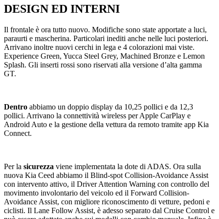
DESIGN ED INTERNI
Il frontale è ora tutto nuovo. Modifiche sono state apportate a luci,
paraurti e mascherina. Particolari inediti anche nelle luci posteriori.
Arrivano inoltre nuovi cerchi in lega e 4 colorazioni mai viste.
Experience Green, Yucca Steel Grey, Machined Bronze e Lemon
Splash. Gli inserti rossi sono riservati alla versione d’alta gamma
GT.
Dentro
abbiamo un doppio display da 10,25 pollici e da 12,3
pollici. Arrivano la connettività wireless per Apple CarPlay e
Android Auto e la gestione della vettura da remoto tramite app Kia
Connect.
Per la
sicurezza
viene implementata la dote di ADAS. Ora sulla
nuova Kia Ceed abbiamo il Blind-spot Collision-Avoidance Assist
con intervento attivo, il Driver Attention Warning con controllo del
movimento involontario del veicolo ed il Forward Collision-
Avoidance Assist, con migliore riconoscimento di vetture, pedoni e
ciclisti. Il Lane Follow Assist, è adesso separato dal Cruise Control e