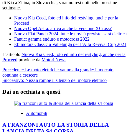
di Kia a Zilina, in Slovacchia, saranno resi noti nelle prossime
settimane.
Nuova Kia Ceed, foto ed info del restyling, anche per la
Proceed
Nuova Opel Astra: arriva anche la versione XCross?
Nuova Fiat Panda 2024: tutte le novità previste, sarà elettrica
Fantic: gamma enduro e motocross 2022
Ebimotors Classic a Vallelunga per l’Alfa Revival Cup 2021
L’articolo
Nuova Kia Ceed, foto ed info del restyling, anche per la
Proceed
proviene da
Motori News
.
Navigazione
Precedente:
Le moto elettriche vanno alla grande: il mercato
continua a crescere
articolo
Successivo:
Nissan rompe il silenzio del motore elettrico
Dai un occhiata a questi
Automobili
A FRANZONI AUTO LA STORIA DELLA
LANCIA DELTA S4 CORSA