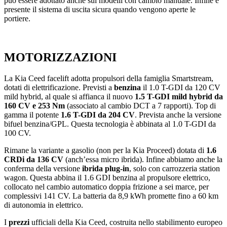
può essere adottato anche sui modelli con cambio manuale. Infine è
presente il sistema di uscita sicura quando vengono aperte le
portiere.
MOTORIZZAZIONI
La Kia Ceed facelift adotta propulsori della famiglia Smartstream,
dotati di elettrificazione. Previsti a
benzina
il 1.0 T-GDI da 120 CV
mild hybrid, al quale si affianca il nuovo
1.5 T-GDI mild hybrid da
160 CV e 253 Nm
(associato al cambio DCT a 7 rapporti). Top di
gamma il potente
1.6 T-GDI da 204 CV
. Prevista anche la versione
bifuel benzina/GPL. Questa tecnologia è abbinata al 1.0 T-GDI da
100 CV.
Rimane la variante a gasolio (non per la Kia Proceed) dotata di
1.6
CRDi da 136 CV
(anch’essa micro ibrida). Infine abbiamo anche la
conferma della versione
ibrida plug-in
, solo con carrozzeria station
wagon. Questa abbina il 1.6 GDI benzina al propulsore elettrico,
collocato nel cambio automatico doppia frizione a sei marce, per
complessivi 141 CV. La batteria da 8,9 kWh promette fino a 60 km
di autonomia in elettrico.
I
prezzi
ufficiali della Kia Ceed, costruita nello stabilimento europeo