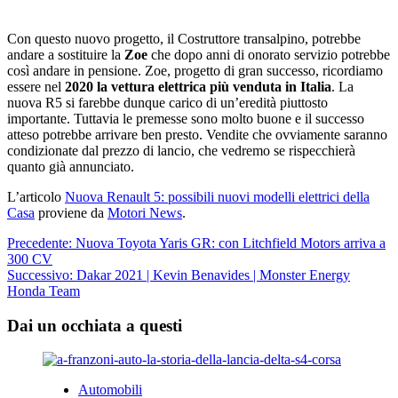
Con questo nuovo progetto, il Costruttore transalpino, potrebbe
andare a sostituire la
Zoe
che dopo anni di onorato servizio potrebbe
così andare in pensione. Zoe, progetto di gran successo, ricordiamo
essere nel
2020 la vettura elettrica più venduta in Italia
. La
nuova R5 si farebbe dunque carico di un’eredità piuttosto
importante. Tuttavia le premesse sono molto buone e il successo
atteso potrebbe arrivare ben presto. Vendite che ovviamente saranno
condizionate dal prezzo di lancio, che vedremo se rispecchierà
quanto già annunciato.
L’articolo
Nuova Renault 5: possibili nuovi modelli elettrici della
Casa
proviene da
Motori News
.
Navigazione
Precedente:
Nuova Toyota Yaris GR: con Litchfield Motors arriva a
300 CV
articolo
Successivo:
Dakar 2021 | Kevin Benavides | Monster Energy
Honda Team
Dai un occhiata a questi
Automobili