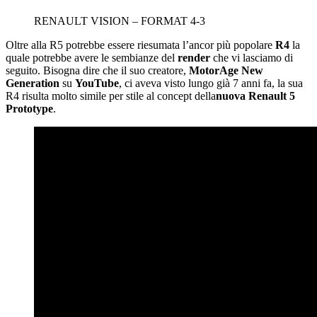
RENAULT VISION – FORMAT 4-3
Oltre alla R5 potrebbe essere riesumata l’ancor più popolare
R4
la
quale potrebbe avere le sembianze del
render
che vi lasciamo di
seguito. Bisogna dire che il suo creatore,
MotorAge New
Generation
su
YouTube
, ci aveva visto lungo già 7 anni fa, la sua
R4 risulta molto simile per stile al concept della
nuova Renault 5
Prototype
.