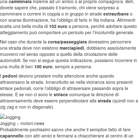
una
camminata
insieme ad un amico o al proprio compagno/a. Beh,
dovete sapere che, passato il tramonto, chi viene sorpreso a
camminare o correre in coppia o in gruppo in strade
extraurbane
o
con scarsa illuminazione, ha l’obbligo di farlo in fila indiana. Altrimenti
scatta una bella multa di
102 euro
a persona, perché adottare questo
atteggiamento può comportare un pericolo per l’incolumità generale.
Nel caso che durante la
corsa/passeggiata
dovessimo percorrere
una strada dove non esistono
marciapiedi
, dobbiamo assolutamente
muoverci nel senso opposto a quello della circolazione delle
automobili. Se non si segue questa indicazione, possiamo incorrere in
una multa di ben
100 euro
, sempre a persona.
I
pedoni
devono prestare molta attenzione anche quando
attraversano la strada. Innanzitutto se nella vicinanza sono presenti
strisce pedonali, corre l’obbligo di attraversare passando sopra le
stesse. E se non ci sono le
strisce
comunque la direzione di
attraversamento deve essere perpendicolare alla
strada
(quindi non a
zig zag e non in diagonale).
Jogging – motori.news
Probabilmente pochissimi sanno che anche il semplice fatto di fare
capannello
con altri amici e fermarsi a chiacchierare al centro di un