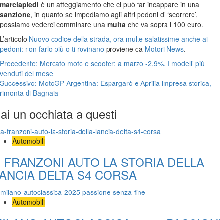
marciapiedi
è un atteggiamento che ci può far incappare in una
sanzione
, in quanto se impediamo agli altri pedoni di ‘scorrere’,
possiamo vederci comminare una
multa
che va sopra i 100 euro.
L’articolo
Nuovo codice della strada, ora multe salatissime anche ai
pedoni: non farlo più o ti rovinano
proviene da
Motori News
.
Navigazione
Precedente:
Mercato moto e scooter: a marzo -2,9%. I modelli più
venduti del mese
articolo
Successivo:
MotoGP Argentina: Espargarò e Aprilia impresa storica,
rimonta di Bagnaia
ai un occhiata a questi
Automobili
 FRANZONI AUTO LA STORIA DELLA
ANCIA DELTA S4 CORSA
Automobili