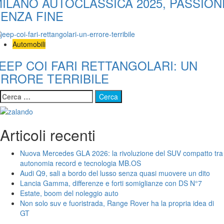
ILANO AUTOCLASSICA 2025, PASSION
ENZA FINE
Automobili
EEP COI FARI RETTANGOLARI: UN
RRORE TERRIBILE
Ricerca
per:
Articoli recenti
Nuova Mercedes GLA 2026: la rivoluzione del SUV compatto tra
autonomia record e tecnologia MB.OS
Audi Q9, sali a bordo del lusso senza quasi muovere un dito
Lancia Gamma, differenze e forti somiglianze con DS N°7
Estate, boom del noleggio auto
Non solo suv e fuoristrada, Range Rover ha la propria idea di
GT