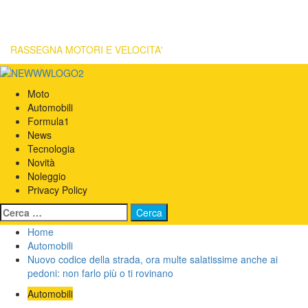
RASSEGNA MOTORI E VELOCITA'
Primary
Menu
Moto
Automobili
Formula1
News
Tecnologia
Novità
Noleggio
Privacy Policy
Ricerca
per:
Home
Automobili
Nuovo codice della strada, ora multe salatissime anche ai
pedoni: non farlo più o ti rovinano
Automobili