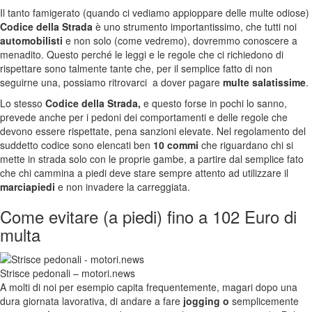
Il tanto famigerato (quando ci vediamo appioppare delle multe odiose)
Codice della Strada
è uno strumento importantissimo, che tutti noi
automobilisti
e non solo (come vedremo), dovremmo conoscere a
menadito. Questo perché le leggi e le regole che ci richiedono di
rispettare sono talmente tante che, per il semplice fatto di non
seguirne una, possiamo ritrovarci a dover pagare
multe salatissime
.
Lo stesso
Codice della Strada,
e questo forse in pochi lo sanno,
prevede anche per i pedoni dei comportamenti e delle regole che
devono essere rispettate, pena sanzioni elevate. Nel regolamento del
suddetto codice sono elencati ben
10 commi
che riguardano chi si
mette in strada solo con le proprie gambe, a partire dal semplice fato
che chi cammina a piedi deve stare sempre attento ad utilizzare il
marciapiedi
e non invadere la carreggiata.
Come evitare (a piedi) fino a 102 Euro di
multa
Strisce pedonali – motori.news
A molti di noi per esempio capita frequentemente, magari dopo una
dura giornata lavorativa, di andare a fare
jogging o
semplicemente