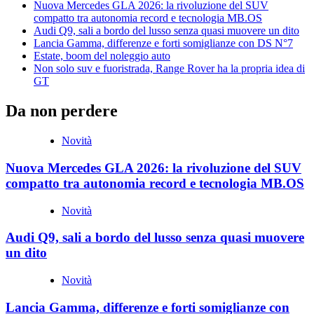
Nuova Mercedes GLA 2026: la rivoluzione del SUV
compatto tra autonomia record e tecnologia MB.OS
Audi Q9, sali a bordo del lusso senza quasi muovere un dito
Lancia Gamma, differenze e forti somiglianze con DS N°7
Estate, boom del noleggio auto
Non solo suv e fuoristrada, Range Rover ha la propria idea di
GT
Da non perdere
Novità
Nuova Mercedes GLA 2026: la rivoluzione del SUV
compatto tra autonomia record e tecnologia MB.OS
Novità
Audi Q9, sali a bordo del lusso senza quasi muovere
un dito
Novità
Lancia Gamma, differenze e forti somiglianze con