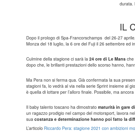
durata.
IL
Dopo il prologo di Spa-Francorschamps del 26-27 aprile, 
Monza del 18 luglio, la 6 ore del Fuji il 26 settembre ed i
Culmine della stagione ci sarà la
24 ore di Le Mans
che 
dopo che, le brillanti prestazioni dello scorso hanno, 
Ma Pera non si ferma qua. Già confermata la sua prese
stagioni fa, lo vedrà al via nella serie Sprint insieme al 
è quella di lottare per l’alloro finale. Possibile, ma anc
Il baby talento toscano ha dimostrato
maturità in gare d
un ragazzo prodigio nel campo del motorsport, lavora nell
sua
costanza e determinazione hanno poi fatto la dif
L’articolo
Riccardo Pera: stagione 2021 con ambizioni mo