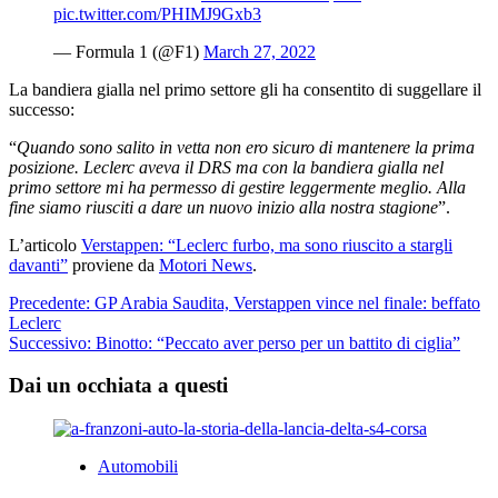
pic.twitter.com/PHIMJ9Gxb3
— Formula 1 (@F1)
March 27, 2022
La bandiera gialla nel primo settore gli ha consentito di suggellare il
successo:
“
Quando sono salito in vetta non ero sicuro di mantenere la prima
posizione. Leclerc aveva il DRS ma con la bandiera gialla nel
primo settore mi ha permesso di gestire leggermente meglio. Alla
fine siamo riusciti a dare un nuovo inizio alla nostra stagione
”.
L’articolo
Verstappen: “Leclerc furbo, ma sono riuscito a stargli
davanti”
proviene da
Motori News
.
Navigazione
Precedente:
GP Arabia Saudita, Verstappen vince nel finale: beffato
Leclerc
articolo
Successivo:
Binotto: “Peccato aver perso per un battito di ciglia”
Dai un occhiata a questi
Automobili