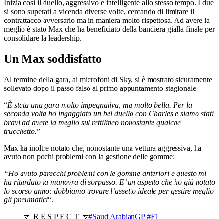
Inizia così il duello, aggressivo e intelligente allo stesso tempo. I due
si sono superati a vicenda diverse volte, cercando di limitare il
contrattacco avversario ma in maniera molto rispettosa. Ad avere la
meglio è stato Max che ha beneficiato della bandiera gialla finale per
consolidare la leadership.
Un Max soddisfatto
Al termine della gara, ai microfoni di Sky, si è mostrato sicuramente
sollevato dopo il passo falso al primo appuntamento stagionale:
“
È stata una gara molto impegnativa, ma molto bella. Per la
seconda volta ho ingaggiato un bel duello con Charles e siamo stati
bravi ad avere la meglio sul rettilineo nonostante qualche
trucchetto.
”
Max ha inoltre notato che, nonostante una vettura aggressiva, ha
avuto non pochi problemi con la gestione delle gomme:
“Ho avuto parecchi problemi con le gomme anteriori e questo mi
ha ritardato la manovra di sorpasso. E’ un aspetto che ho già notato
lo scorso anno: dobbiamo trovare l’assetto ideale per gestire meglio
gli pneumatici
“.
🤜 R E S P E C T 🤛
#SaudiArabianGP
#F1