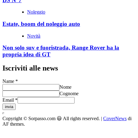
DS N°7
Noleggio
Estate, boom del noleggio auto
Novità
Non solo suv e fuoristrada, Range Rover ha la
propria idea di GT
Iscriviti alle news
Name
*
Nome
Cognome
Email
*
invia
Copyright © Sorpasso.com 😃 All rights reserved.
|
CoverNews
di
AF themes.