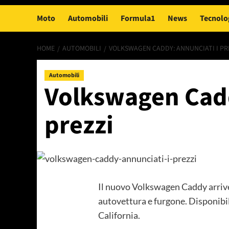
Moto
Automobili
Formula1
News
Tecnolo
HOME
AUTOMOBILI
VOLKSWAGEN CADDY: ANNUNCIATI I PR
Automobili
Volkswagen Cadd
prezzi
Il nuovo Volkswagen Caddy arrive
autovettura e furgone. Disponibil
California.