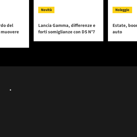
Novità
Noleggio
rdo del
Lancia Gamma, differenze e
Estate, boo
i muovere
forti somiglianze con DS N°7
auto