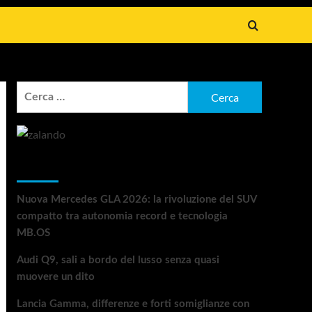
Ricerca
per:
Articoli recenti
Nuova Mercedes GLA 2026: la rivoluzione del SUV
compatto tra autonomia record e tecnologia
MB.OS
Audi Q9, sali a bordo del lusso senza quasi
muovere un dito
Lancia Gamma, differenze e forti somiglianze con