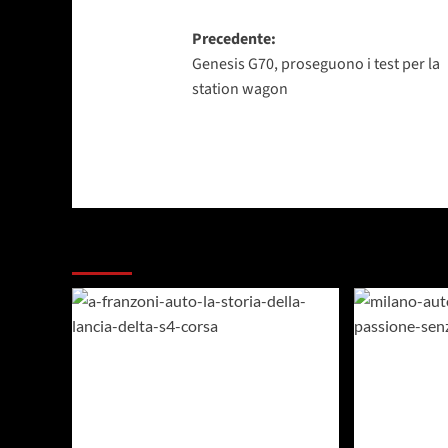
Navigazione
Precedente:
Genesis G70, proseguono i test per la
articolo
station wagon
Dai un occhiata a questi