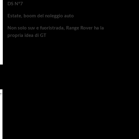
DS N°7
Estate, boom del noleggio auto
Non solo suv e fuoristrada, Range Rover ha la
propria idea di GT