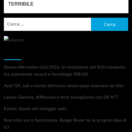
TERRIBILE
Ricerca
per:
Articoli recenti
Nuova Mercedes GLA 2026: la rivoluzione del SUV compatto
tra autonomia record e tecnologia MB.OS
Audi Q9, sali a bordo del lusso senza quasi muovere un dito
Lancia Gamma, differenze e forti somiglianze con DS N°7
Estate, boom del noleggio auto
Non solo suv e fuoristrada, Range Rover ha la propria idea di
GT