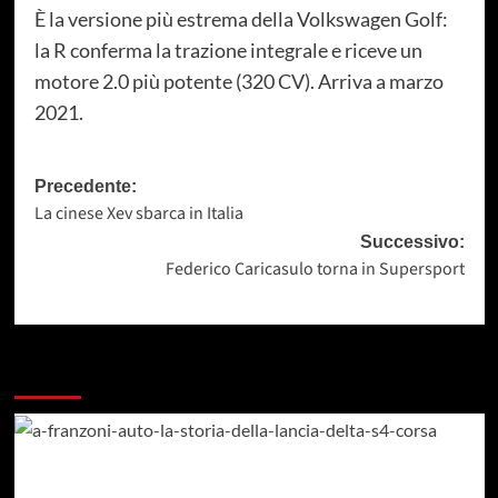
È la versione più estrema della Volkswagen Golf:
la R conferma la trazione integrale e riceve un
motore 2.0 più potente (320 CV). Arriva a marzo
2021.
Navigazione
Precedente:
La cinese Xev sbarca in Italia
articolo
Successivo:
Federico Caricasulo torna in Supersport
Dai un occhiata a questi