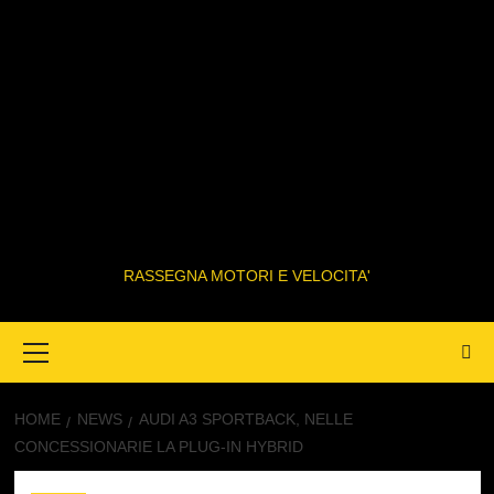
RASSEGNA MOTORI E VELOCITA'
Primary
Menu
HOME
NEWS
AUDI A3 SPORTBACK, NELLE
CONCESSIONARIE LA PLUG-IN HYBRID