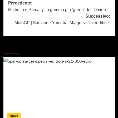
Navigazione
Precedente:
Michelin e.Primacy, la gomma più ‘green’ dell’Omino
articolo
Successivo:
MotoGP | Sanzione Yamaha, Marquez: “Incredibile”
Dai un occhiata a questi
News