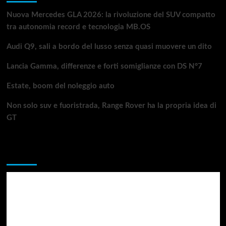
Nuova Mercedes GLA 2026: la rivoluzione del SUV compatto
tra autonomia record e tecnologia MB.OS
Audi Q9, sali a bordo del lusso senza quasi muovere un dito
Lancia Gamma, differenze e forti somiglianze con DS N°7
Estate, boom del noleggio auto
Non solo suv e fuoristrada, Range Rover ha la propria idea di
GT
Da non perdere