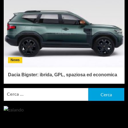
News
Dacia Bigster: ibrida, GPL, spaziosa ed economica
Ricerca
per:
Articoli recenti