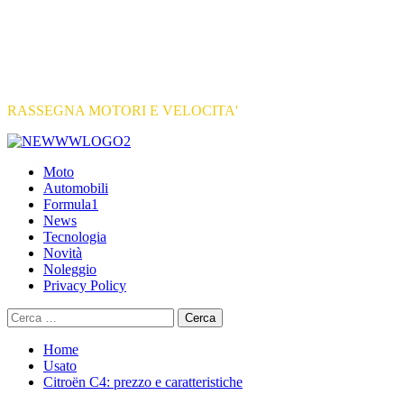
RASSEGNA MOTORI E VELOCITA'
Primary
Menu
Moto
Automobili
Formula1
News
Tecnologia
Novità
Noleggio
Privacy Policy
Ricerca
per:
Home
Usato
Citroën C4: prezzo e caratteristiche