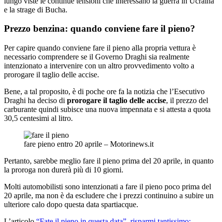
lungo viste le continue tensioni che interessano la guerra in Ucraina
e la strage di Bucha.
Prezzo benzina: quando conviene fare il pieno?
Per capire quando conviene fare il pieno alla propria vettura è
necessario comprendere se il Governo Draghi sia realmente
intenzionato a intervenire con un altro provvedimento volto a
prorogare il taglio delle accise.
Bene, a tal proposito, è di poche ore fa la notizia che l’Esecutivo
Draghi ha deciso di
prorogare il taglio delle accise
, il prezzo del
carburante quindi subisce una nuova impennata e si attesta a quota
30,5 centesimi al litro.
fare pieno entro 20 aprile – Motorinews.it
Pertanto, sarebbe meglio fare il pieno prima del 20 aprile, in quanto
la proroga non durerà più di 10 giorni.
Molti automobilisti sono intenzionati a fare il pieno poco prima del
20 aprile, ma non è da escludere che i prezzi continuino a subire un
ulteriore calo dopo questa data spartiacque.
L’articolo
“Fate il pieno in questa data”, risparmi tantissimo: