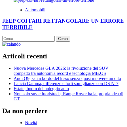
Automobili
JEEP COI FARI RETTANGOLARI: UN ERRORE
TERRIBILE
Ricerca
per:
Articoli recenti
Nuova Mercedes GLA 2026: la rivoluzione del SUV
compatto tra autonomia record e tecnologia MB.OS
Audi Q9, sali a bordo del lusso senza quasi muovere un dito
Lancia Gamma, differenze e forti somiglianze con DS N°7
Estate, boom del noleggio auto
Non solo suv e fuoristrada, Range Rover ha la propria idea di
GT
Da non perdere
Novità