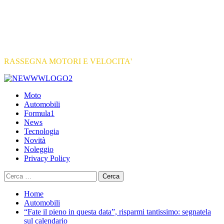
RASSEGNA MOTORI E VELOCITA'
Primary
Menu
Moto
Automobili
Formula1
News
Tecnologia
Novità
Noleggio
Privacy Policy
Ricerca
per:
Home
Automobili
“Fate il pieno in questa data”, risparmi tantissimo: segnatela
sul calendario