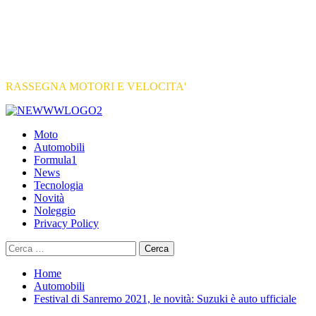
RASSEGNA MOTORI E VELOCITA'
Primary
Menu
Moto
Automobili
Formula1
News
Tecnologia
Novità
Noleggio
Privacy Policy
Ricerca
per:
Home
Automobili
Festival di Sanremo 2021, le novità: Suzuki è auto ufficiale