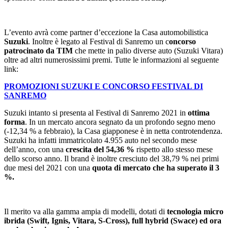
L’evento avrà come partner d’eccezione la Casa automobilistica
Suzuki
. Inoltre è legato al Festival di Sanremo un c
oncorso
patrocinato da TIM
che mette in palio diverse auto (Suzuki Vitara)
oltre ad altri numerosissimi premi. Tutte le informazioni al seguente
link:
PROMOZIONI SUZUKI E CONCORSO FESTIVAL DI
SANREMO
Suzuki intanto si presenta al Festival di Sanremo 2021 in
ottima
forma
. In un mercato ancora segnato da un profondo segno meno
(-12,34 % a febbraio), la Casa giapponese è in netta controtendenza.
Suzuki ha infatti immatricolato 4.955 auto nel secondo mese
dell’anno, con una
crescita del 54,36 %
rispetto allo stesso mese
dello scorso anno. Il brand è inoltre cresciuto del 38,79 % nei primi
due mesi del 2021 con una
quota di mercato che ha superato il 3
%.
Il merito va alla gamma ampia di modelli, dotati di
tecnologia micro
ibrida (Swift, Ignis, Vitara, S-Cross), full hybrid (Swace) ed ora