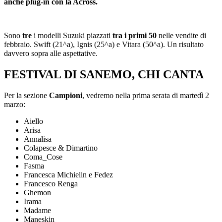
anche plug-in con la Across.
Sono
tre
i modelli Suzuki piazzati
tra i primi 50
nelle vendite di
febbraio. Swift (21^a), Ignis (25^a) e Vitara (50^a). Un risultato
davvero sopra alle aspettative.
FESTIVAL DI SANEMO, CHI CANTA
Per la sezione
Campioni
, vedremo nella prima serata di martedì 2
marzo:
Aiello
Arisa
Annalisa
Colapesce & Dimartino
Coma_Cose
Fasma
Francesca Michielin e Fedez
Francesco Renga
Ghemon
Irama
Madame
Maneskin