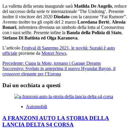
La valletta della serata inaugurale sarà
Matilda De Angelis
, reduce
del successo della serie tv internazionale ‘The Undoing’. Presente
inoltre il vincitore del 2020
Diodato
con la canzone “Fai Rumore”.
Avremo inoltre tra gli ospiti del 2 marzo
Loredana Bertè
,
Alessia
Bonari
, infermiera divenuta un simbolo della lotta al Coronavirus
con i suoi selfie. Presente infine la
Banda della Polizia di Stato
,
Stefano Di Battista ed Olga Karanova
.
L’articolo
Festival di Sanremo 2021, le novità: Suzuki è auto
ufficiale
proviene da
Motori News
.
Navigazione
Precedente:
Ciapa la Moto, tornano i Garage Dreams
Successivo:
Svelato in anteprima il nuovo Hyundai Bayon, il
articolo
crossover elegante per l’Europa
Dai un occhiata a questi
Automobili
A FRANZONI AUTO LA STORIA DELLA
LANCIA DELTA S4 CORSA