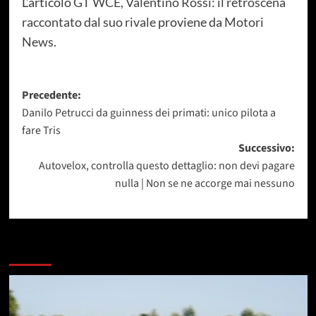
L’articolo
GT WCE, Valentino Rossi: il retroscena
raccontato dal suo rivale
proviene da
Motori
News
.
Navigazione
Precedente:
Danilo Petrucci da guinness dei primati: unico pilota a
articolo
fare Tris
Successivo:
Autovelox, controlla questo dettaglio: non devi pagare
nulla | Non se ne accorge mai nessuno
Dai un occhiata a questi