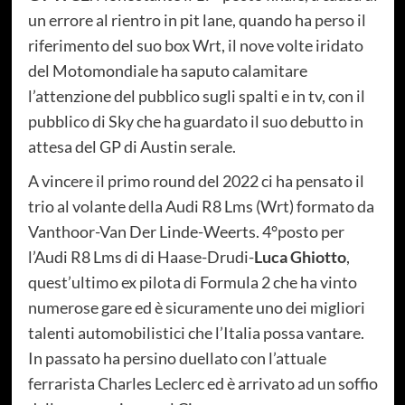
un errore al rientro in pit lane, quando ha perso il
riferimento del suo box Wrt, il nove volte iridato
del Motomondiale ha saputo calamitare
l’attenzione del pubblico sugli spalti e in tv, con il
pubblico di Sky che ha guardato il suo debutto in
attesa del GP di Austin serale.
A vincere il primo round del 2022 ci ha pensato il
trio al volante della Audi R8 Lms (Wrt) formato da
Vanthoor-Van Der Linde-Weerts. 4°posto per
l’Audi R8 Lms di di Haase-Drudi-
Luca Ghiotto
,
quest’ultimo ex pilota di Formula 2 che ha vinto
numerose gare ed è sicuramente uno dei migliori
talenti automobilistici che l’Italia possa vantare.
In passato ha persino duellato con l’attuale
ferrarista Charles Leclerc ed è arrivato ad un soffio