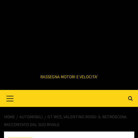
RASSEGNA MOTORI E VELOCITA'
Primary
Menu
HOME
AUTOMOBILI
GT WCE, VALENTINO ROSSI: IL RETROSCENA
RACCONTATO DAL SUO RIVALE