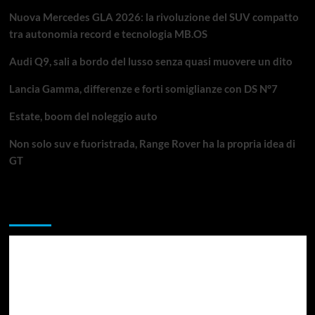
Nuova Mercedes GLA 2026: la rivoluzione del SUV compatto
tra autonomia record e tecnologia MB.OS
Audi Q9, sali a bordo del lusso senza quasi muovere un dito
Lancia Gamma, differenze e forti somiglianze con DS N°7
Estate, boom del noleggio auto
Non solo suv e fuoristrada, Range Rover ha la propria idea di
GT
Da non perdere