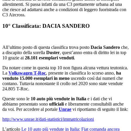
allestimenti. Si passa infatti da una C3 prettamente urbana ad una
che riesce ad adattarsi anche a condizioni di leggero fuoristrada con
C3 Aircross.
10° Classificata: DACIA SANDERO
All’ultimo posto di questa classifica trova posto
Dacia Sandero
che,
a discapito della sorella
Duster
, quest’anno entra di diritto lei in top
10 grazie ai
28.101 esemplari venduti
.
Da notare come in questa top 10 non figura alcuna vettura teutonica.
La
Volkswagen T-Roc
, presente in classifica lo scorso anno,
ha
venduto 15.000 esemplari in meno
uscendo così dai numeri che
contano. Tuttavia nonostante il crollo nel 2020 sono state vendute
24.805 T-Roc.
Queste sono le
10 auto più vendute in Italia
e i dati che vi
abbiamo presentato sono
ufficiali
e liberamente consultabili anche
da voi. Per accedere al portale
Unrae
vi riportiamo di seguito il link:
http://www.unrae.it/dati-statistici/immatricolazioni
L’articolo
Le 10 auto più vendute in Italia: Fiat comanda ancora