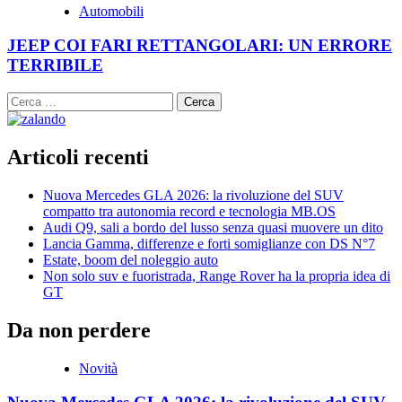
Automobili
JEEP COI FARI RETTANGOLARI: UN ERRORE
TERRIBILE
Ricerca
per:
Articoli recenti
Nuova Mercedes GLA 2026: la rivoluzione del SUV
compatto tra autonomia record e tecnologia MB.OS
Audi Q9, sali a bordo del lusso senza quasi muovere un dito
Lancia Gamma, differenze e forti somiglianze con DS N°7
Estate, boom del noleggio auto
Non solo suv e fuoristrada, Range Rover ha la propria idea di
GT
Da non perdere
Novità