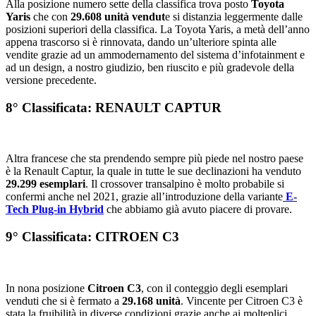
Alla posizione numero sette della classifica trova posto
Toyota
Yaris
che con
29.608 unità vendut
e si distanzia leggermente dalle
posizioni superiori della classifica. La Toyota Yaris, a metà dell’anno
appena trascorso si è rinnovata, dando un’ulteriore spinta alle
vendite grazie ad un ammodernamento del sistema d’infotainment e
ad un design, a nostro giudizio, ben riuscito e più gradevole della
versione precedente.
8° Classificata: RENAULT CAPTUR
Altra francese che sta prendendo sempre più piede nel nostro paese
è la Renault Captur, la quale in tutte le sue declinazioni ha venduto
29.299 esemplari
. Il crossover transalpino è molto probabile si
confermi anche nel 2021, grazie all’introduzione della variante
E-
Tech Plug-in Hybrid
che abbiamo già avuto piacere di provare.
9° Classificata: CITROEN C3
In nona posizione
Citroen C3
, con il conteggio degli esemplari
venduti che si è fermato a
29.168 unità
. Vincente per Citroen C3 è
stata la fruibilità in diverse condizioni grazie anche ai molteplici