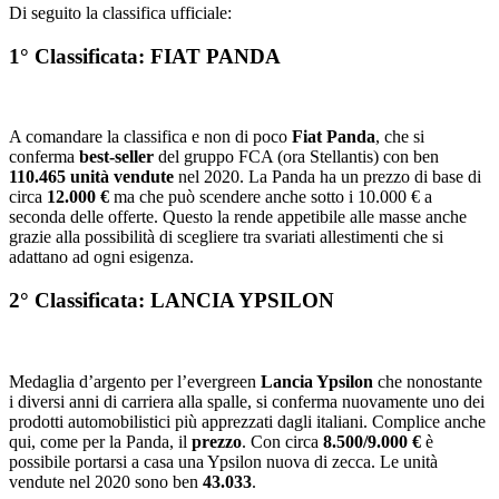
Di seguito la classifica ufficiale:
1° Classificata: FIAT PANDA
A comandare la classifica e non di poco
Fiat Panda
, che si
conferma
best-seller
del gruppo FCA (ora Stellantis) con ben
110.465 unità vendute
nel 2020. La Panda ha un prezzo di base di
circa
12.000 €
ma che può scendere anche sotto i 10.000 € a
seconda delle offerte. Questo la rende appetibile alle masse anche
grazie alla possibilità di scegliere tra svariati allestimenti che si
adattano ad ogni esigenza.
2° Classificata: LANCIA YPSILON
Medaglia d’argento per l’evergreen
Lancia Ypsilon
che nonostante
i diversi anni di carriera alla spalle, si conferma nuovamente uno dei
prodotti automobilistici più apprezzati dagli italiani. Complice anche
qui, come per la Panda, il
prezzo
. Con circa
8.500/9.000 €
è
possibile portarsi a casa una Ypsilon nuova di zecca. Le unità
vendute nel 2020 sono ben
43.033
.