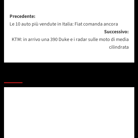
Navigazione
Precedente:
Le 10 auto più vendute in Italia: Fiat comanda ancora
articolo
Successivo:
KTM: in arrivo una 390 Duke e i radar sulle moto di media
cilindrata
Dai un occhiata a questi