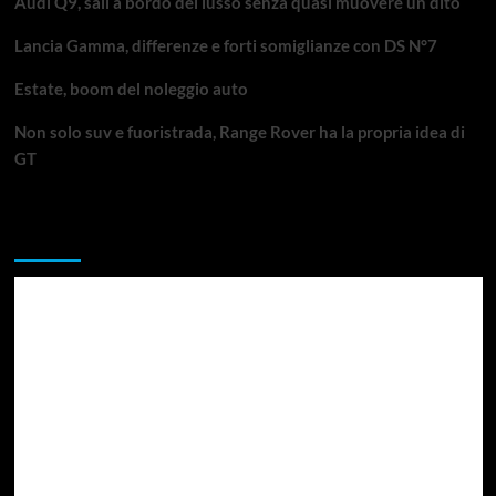
Audi Q9, sali a bordo del lusso senza quasi muovere un dito
Lancia Gamma, differenze e forti somiglianze con DS N°7
Estate, boom del noleggio auto
Non solo suv e fuoristrada, Range Rover ha la propria idea di
GT
Da non perdere