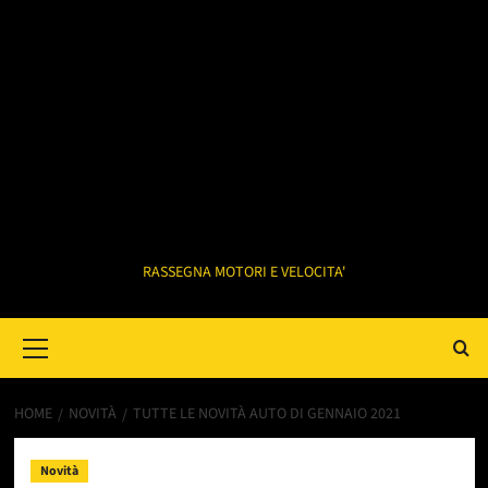
RASSEGNA MOTORI E VELOCITA'
Primary
Menu
HOME
NOVITÀ
TUTTE LE NOVITÀ AUTO DI GENNAIO 2021
Novità