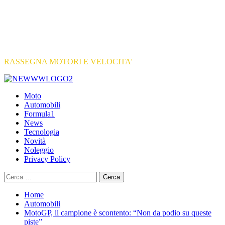
RASSEGNA MOTORI E VELOCITA'
Primary
Menu
Moto
Automobili
Formula1
News
Tecnologia
Novità
Noleggio
Privacy Policy
Ricerca
per:
Home
Automobili
MotoGP, il campione è scontento: “Non da podio su queste
piste”