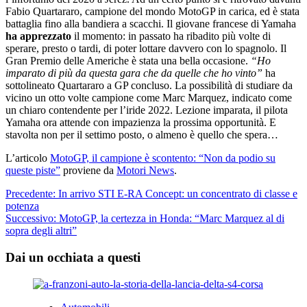
Fabio Quartararo, campione del mondo MotoGP in carica, ed è stata
battaglia fino alla bandiera a scacchi. Il giovane francese di Yamaha
ha apprezzato
il momento: in passato ha ribadito più volte di
sperare, presto o tardi, di poter lottare davvero con lo spagnolo. Il
Gran Premio delle Americhe è stata una bella occasione.
“Ho
imparato di più da questa gara che da quelle che ho vinto”
ha
sottolineato Quartararo a GP concluso. La possibilità di studiare da
vicino un otto volte campione come Marc Marquez, indicato come
un chiaro contendente per l’iride 2022. Lezione imparata, il pilota
Yamaha ora attende con impazienza la prossima opportunità. E
stavolta non per il settimo posto, o almeno è quello che spera…
L’articolo
MotoGP, il campione è scontento: “Non da podio su
queste piste”
proviene da
Motori News
.
Navigazione
Precedente:
In arrivo STI E-RA Concept: un concentrato di classe e
potenza
articolo
Successivo:
MotoGP, la certezza in Honda: “Marc Marquez al di
sopra degli altri”
Dai un occhiata a questi