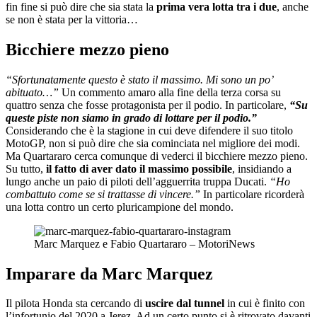
fin fine si può dire che sia stata la
prima vera lotta tra i due
, anche
se non è stata per la vittoria…
Bicchiere mezzo pieno
“Sfortunatamente questo è stato il massimo. Mi sono un po’
abituato…”
Un commento amaro alla fine della terza corsa su
quattro senza che fosse protagonista per il podio. In particolare,
“Su
queste piste non siamo in grado di lottare per il podio.”
Considerando che è la stagione in cui deve difendere il suo titolo
MotoGP, non si può dire che sia cominciata nel migliore dei modi.
Ma Quartararo cerca comunque di vederci il bicchiere mezzo pieno.
Su tutto,
il fatto di aver dato il massimo possibile
, insidiando a
lungo anche un paio di piloti dell’agguerrita truppa Ducati.
“Ho
combattuto come se si trattasse di vincere.”
In particolare ricorderà
una lotta contro un certo pluricampione del mondo.
Marc Marquez e Fabio Quartararo – MotoriNews
Imparare da Marc Marquez
Il pilota Honda sta cercando di
uscire dal tunnel
in cui è finito con
l’infortunio del 2020 a Jerez. Ad un certo punto si è ritrovato davanti