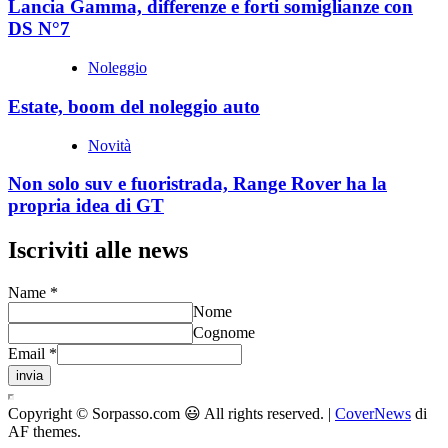
Lancia Gamma, differenze e forti somiglianze con
DS N°7
Noleggio
Estate, boom del noleggio auto
Novità
Non solo suv e fuoristrada, Range Rover ha la
propria idea di GT
Iscriviti alle news
Name
*
Nome
Cognome
Email
*
invia
Copyright © Sorpasso.com 😃 All rights reserved.
|
CoverNews
di
AF themes.