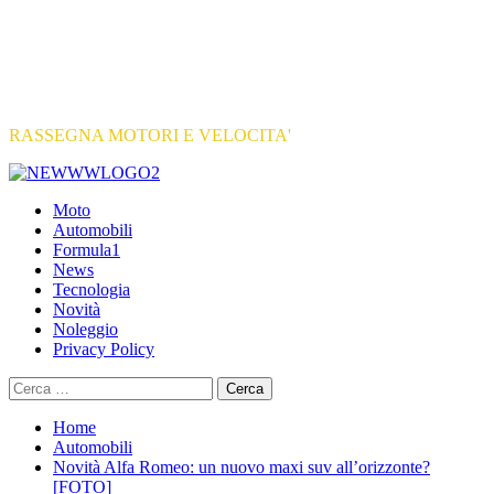
RASSEGNA MOTORI E VELOCITA'
Primary
Menu
Moto
Automobili
Formula1
News
Tecnologia
Novità
Noleggio
Privacy Policy
Ricerca
per:
Home
Automobili
Novità Alfa Romeo: un nuovo maxi suv all’orizzonte?
[FOTO]