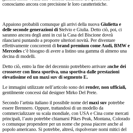
conosciamo ancora con precisione le loro caratteristiche.
Appaiono probabili comunque gli arrivi della nuova
Giulietta e
delle seconde generazioni di S
telvio e Giulia. Detto ciò, poi, ci
saranno ancora degli anni in cui la Casa del Biscione dovrà
rilanciarsi puntando a proporre ulteriori novità. Per diventare
effettivamente concorrenti di
brand premium come Audi, BMW e
Mercedes
c’è bisogno di avere a listino una gamma di almeno una
decina di modelli.
Detto ciò, entro la fine del decennio potrebbero arrivare a
nche dei
crossover con linea sportiva, una sportiva dalle prestazioni
elevatissime ed un maxi suv di segmento E.
Le immagini utilizzate nell’articolo sono dei
render, non ufficiali,
gentilmente concessi dal designer Mirko Del Prete.
Secondo l’artista italiano il possibile nome del
maxi suv
potrebbe
essere Brennero. Oppure, trattandosi di un modello da
commercializzare su scala mondiale, con USA e Cina come mercati
principali, l’auto potrebbe chiamarsi Pikes Peak, Montana, Colorado
o comunque propendere per un nome che possa piacere anche al
popolo americano. Si potrebbe, altresì, rispolverare nomi mitici del