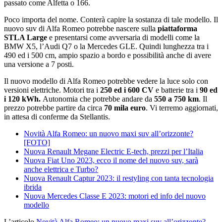
passato come Alfetta o 166.
Poco importa del nome. Conterà capire la sostanza di tale modello. Il
nuovo suv di Alfa Romeo potrebbe nascere sulla
piattaforma
STLA Large
e presentarsi come avversaria di modelli come la
BMW X5, l’Audi Q7 o la Mercedes GLE. Quindi lunghezza tra i
490 ed i 500 cm, ampio spazio a bordo e possibilità anche di avere
una versione a 7 posti.
Il nuovo modello di Alfa Romeo potrebbe vedere la luce solo con
versioni elettriche. Motori tra i
250 ed i 600 CV
e batterie tra i
90 ed
i 120 kWh.
Autonomia che potrebbe andare da
550 a 750 km
. Il
prezzo potrebbe partire da circa
70 mila euro
. Vi terremo aggiornati,
in attesa di conferme da Stellantis.
Novità Alfa Romeo: un nuovo maxi suv all’orizzonte?
[FOTO]
Nuova Renault Megane Electric E-tech, prezzi per l’Italia
Nuova Fiat Uno 2023, ecco il nome del nuovo suv, sarà
anche elettrica e Turbo?
Nuova Renault Captur 2023: il restyling con tanta tecnologia
ibrida
Nuova Mercedes Classe E 2023: motori ed info del nuovo
modello
L’articolo
Novità Alfa Romeo: un nuovo maxi suv all’orizzonte?