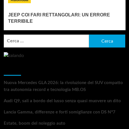
Automobili
JEEP COI FARI RETTANGOLARI: UN ERRORE
TERRIBILE
Ricerca
per:
Articoli recenti
Nuova Mercedes GLA 2026: la rivoluzione del SUV compatto
tra autonomia record e tecnologia MB.OS
Audi Q9, sali a bordo del lusso senza quasi muovere un dito
Lancia Gamma, differenze e forti somiglianze con DS N°7
Estate, boom del noleggio auto