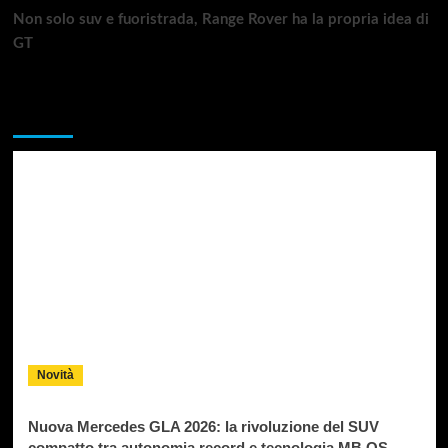
Non solo suv e fuoristrada, Range Rover ha la propria idea di
GT
Da non perdere
Novità
Nuova Mercedes GLA 2026: la rivoluzione del SUV
compatto tra autonomia record e tecnologia MB.OS