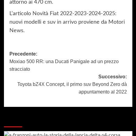
attorno ai 470 cm.
L’articolo
Novità Fiat 2022-2023-2024-2025:
nuovi modelli e suv in arrivo
proviene da
Motori
News
.
Navigazione
Precedente:
Moxiao 500 RR: una Ducati Panigale ad un prezzo
articolo
stracciato
Successivo:
Toyota bZ4X Concept, il primo suv Beyond Zero dà
appuntamento al 2022
Dai un occhiata a questi