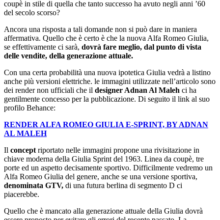
coupè in stile di quella che tanto successo ha avuto negli anni ’60
del secolo scorso?
Ancora una risposta a tali domande non si può dare in maniera
affermativa. Quello che è certo è che la nuova Alfa Romeo Giulia,
se effettivamente ci sarà,
dovrà fare meglio, dal punto di vista
delle vendite, della generazione attuale.
Con una certa probabilità una nuova ipotetica Giulia vedrà a listino
anche più versioni elettriche. le immagini utilizzate nell’articolo sono
dei render non ufficiali che il
designer Adnan Al Maleh
ci ha
gentilmente concesso per la pubblicazione. Di seguito il link al suo
profilo Behance:
RENDER ALFA ROMEO GIULIA E-SPRINT, BY ADNAN
AL MALEH
Il
concept
riportato nelle immagini propone una rivisitazione in
chiave moderna della Giulia Sprint del 1963. Linea da coupè, tre
porte ed un aspetto decisamente sportivo. Difficilmente vedremo un
Alfa Romeo Giulia del genere, anche se una versione sportiva,
denominata GTV,
di una futura berlina di segmento D ci
piacerebbe.
Quello che è mancato alla generazione attuale della Giulia dovrà
essere proposto per evitare gli errori del recente passato. La