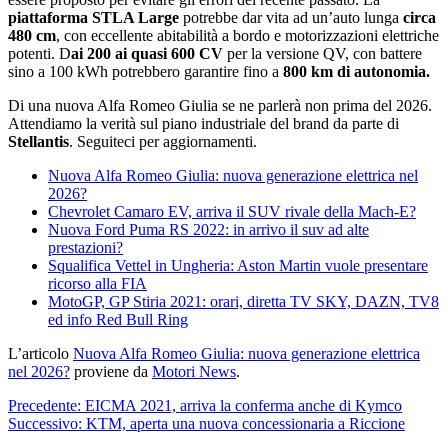
piattaforma STLA Large
potrebbe dar vita ad un’auto lunga
circa
480 cm
, con eccellente abitabilità a bordo e motorizzazioni elettriche
potenti. D
ai 200 ai quasi 600 CV
per la versione QV, con battere
sino a 100 kWh potrebbero garantire fino a
800 km di autonomia.
Di una nuova Alfa Romeo Giulia se ne parlerà non prima del 2026.
Attendiamo la verità sul piano industriale del brand da parte di
Stellantis
. Seguiteci per aggiornamenti.
Nuova Alfa Romeo Giulia: nuova generazione elettrica nel
2026?
Chevrolet Camaro EV, arriva il SUV rivale della Mach-E?
Nuova Ford Puma RS 2022: in arrivo il suv ad alte
prestazioni?
Squalifica Vettel in Ungheria: Aston Martin vuole presentare
ricorso alla FIA
MotoGP, GP Stiria 2021: orari, diretta TV SKY, DAZN, TV8
ed info Red Bull Ring
L’articolo
Nuova Alfa Romeo Giulia: nuova generazione elettrica
nel 2026?
proviene da
Motori News
.
Navigazione
Precedente:
EICMA 2021, arriva la conferma anche di Kymco
Successivo:
KTM, aperta una nuova concessionaria a Riccione
articolo