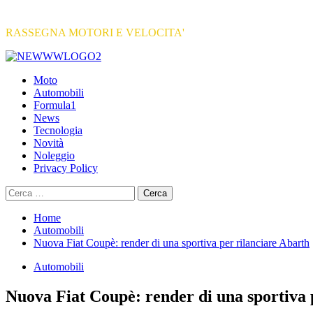
RASSEGNA MOTORI E VELOCITA'
Primary
Menu
Moto
Automobili
Formula1
News
Tecnologia
Novità
Noleggio
Privacy Policy
Ricerca
per:
Home
Automobili
Nuova Fiat Coupè: render di una sportiva per rilanciare Abarth
Automobili
Nuova Fiat Coupè: render di una sportiva 