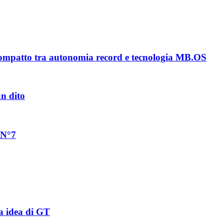
ompatto tra autonomia record e tecnologia MB.OS
un dito
 N°7
a idea di GT