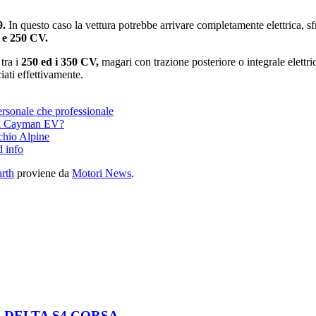
9.
In questo caso la vettura potrebbe arrivare completamente elettrica
 e 250 CV.
tra i
250 ed i 350 CV,
magari con trazione posteriore o integrale elettri
iati effettivamente.
ersonale che professionale
à la Cayman EV?
chio Alpine
d info
arth
proviene da
Motori News
.
 DELTA S4 CORSA