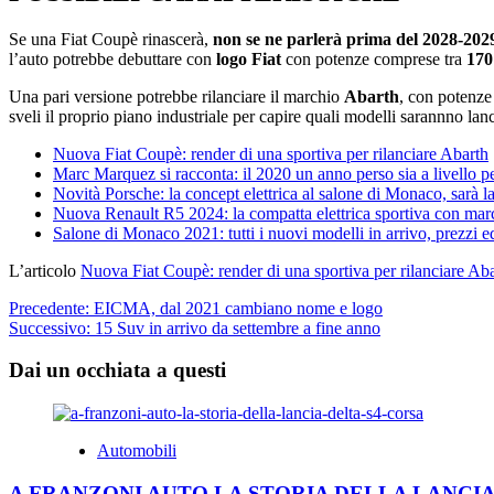
Se una Fiat Coupè rinascerà,
non se ne parlerà prima del 2028-202
l’auto potrebbe debuttare con
logo Fiat
con potenze comprese tra
170
Una pari versione potrebbe rilanciare il marchio
Abarth
, con potenze 
sveli il proprio piano industriale per capire quali modelli sarannno lanc
Nuova Fiat Coupè: render di una sportiva per rilanciare Abarth
Marc Marquez si racconta: il 2020 un anno perso sia a livello p
Novità Porsche: la concept elettrica al salone di Monaco, sar
Nuova Renault R5 2024: la compatta elettrica sportiva con mar
Salone di Monaco 2021: tutti i nuovi modelli in arrivo, prezzi e
L’articolo
Nuova Fiat Coupè: render di una sportiva per rilanciare Ab
Navigazione
Precedente:
EICMA, dal 2021 cambiano nome e logo
Successivo:
15 Suv in arrivo da settembre a fine anno
articolo
Dai un occhiata a questi
Automobili
A FRANZONI AUTO LA STORIA DELLA LANCIA