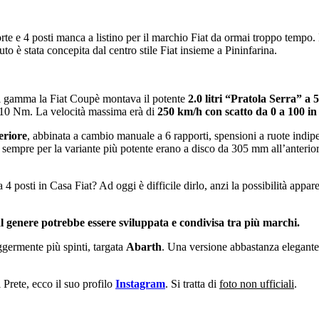
rte e 4 posti manca a listino per il marchio Fiat da ormai troppo tempo. L
to è stata concepita dal centro stile Fiat insieme a Pininfarina.
i gamma la Fiat Coupè montava il potente
2.0 litri “Pratola Serra” a 5
10 Nm. La velocità massima erà di
250 km/h con scatto da 0 a 100 in 
eriore
, abbinata a cambio manuale a 6 rapporti, spensioni a ruote indipe
, sempre per la variante più potente erano a disco da 305 mm all’anterior
 4 posti in Casa Fiat? Ad oggi è difficile dirlo, anzi la possibilità appar
al genere potrebbe essere sviluppata e condivisa tra più marchi.
eggermente più spinti, targata
Abarth
. Una versione abbastanza elegan
l Prete, ecco il suo profilo
Instagram
. Si tratta di
foto non ufficiali
.