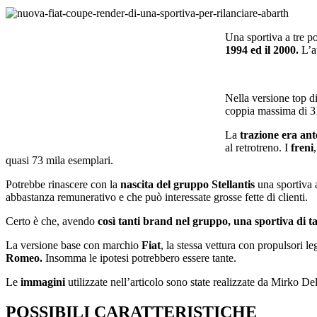
Una sportiva a tre po
1994 ed il 2000.
L’au
Nella versione top d
coppia massima di 3
La
trazione era ant
al retrotreno. I
freni
quasi 73 mila esemplari.
Potrebbe rinascere con la
nascita del gruppo Stellantis
una sportiva a
abbastanza remunerativo e che può interessate grosse fette di clienti.
Certo è che, avendo
così tanti brand nel gruppo, una sportiva di t
La versione base con marchio
Fiat
, la stessa vettura con propulsori l
Romeo.
Insomma le ipotesi potrebbero essere tante.
Le
immagini
utilizzate nell’articolo sono state realizzate da Mirko De
POSSIBILI CARATTERISTICHE