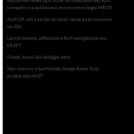
Nuova Mercedes GLA 2026: la rivoluzione del SUV
compatto tra autonomia record e tecnologia MB.OS
Audi Q9, sali a bordo del lusso senza quasi muovere
un dito
Lancia Gamma, differenze e forti somiglianze con
DS N°7
Estate, boom del noleggio auto
Non solo suv e fuoristrada, Range Rover ha la
propria idea di GT