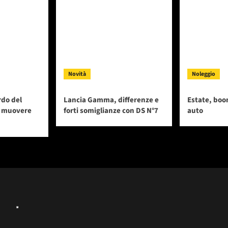
Novità
Noleggio
rdo del
Lancia Gamma, differenze e
Estate, boo
i muovere
forti somiglianze con DS N°7
auto