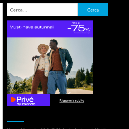
Ricerca
per:
Articoli recenti