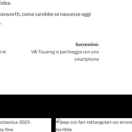
idea.
osworth, come sarebbe se nascesse oggi
s
.
Successivo:
 le
VW Touareg si parcheggia con uno
smartphone