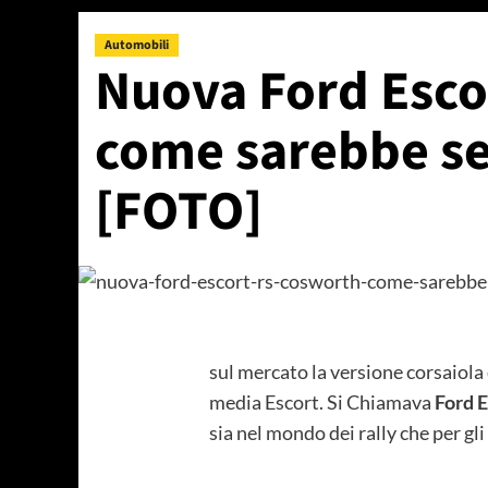
Automobili
Nuova Ford Esco
come sarebbe se
[FOTO]
sul mercato la versione corsaiola
media Escort. Si Chiamava
Ford 
sia nel mondo dei rally che per gli