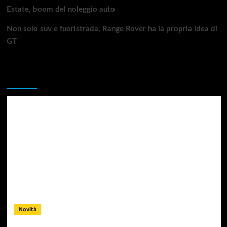
Estate, boom del noleggio auto
Non solo suv e fuoristrada, Range Rover ha la propria idea di
GT
Da non perdere
Novità