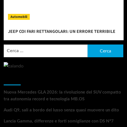
Automobili
JEEP COI FARI RETTANGOLARI: UN ERRORE TERRIBILE
Ricerca
per:
Articoli recenti
Nuova Mercedes GLA 2026: la rivoluzione del SUV compatto
tra autonomia record e tecnologia MB.OS
Audi Q9, sali a bordo del lusso senza quasi muovere un dito
Lancia Gamma, differenze e forti somiglianze con DS N°7