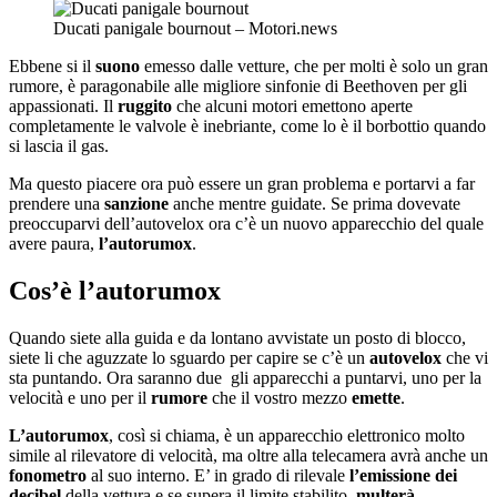
Ducati panigale bournout – Motori.news
Ebbene si il
suono
emesso dalle vetture, che per molti è solo un gran
rumore, è paragonabile alle migliore sinfonie di Beethoven per gli
appassionati. Il
ruggito
che alcuni motori emettono aperte
completamente le valvole è inebriante, come lo è il borbottio quando
si lascia il gas.
Ma questo piacere ora può essere un gran problema e portarvi a far
prendere una
sanzione
anche mentre guidate. Se prima dovevate
preoccuparvi dell’autovelox ora c’è un nuovo apparecchio del quale
avere paura,
l’autorumox
.
Cos’è l’autorumox
Quando siete alla guida e da lontano avvistate un posto di blocco,
siete li che aguzzate lo sguardo per capire se c’è un
autovelox
che vi
sta puntando. Ora saranno due gli apparecchi a puntarvi, uno per la
velocità e uno per il
rumore
che il vostro mezzo
emette
.
L’autorumox
, così si chiama, è un apparecchio elettronico molto
simile al rilevatore di velocità, ma oltre alla telecamera avrà anche un
fonometro
al suo interno. E’ in grado di rilevale
l’emissione dei
decibel
della vettura e se supera il limite stabilito,
multerà