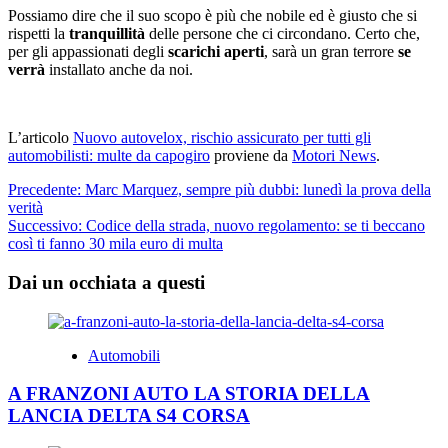
Possiamo dire che il suo scopo è più che nobile ed è giusto che si
rispetti la
tranquillità
delle persone che ci circondano. Certo che,
per gli appassionati degli
scarichi aperti
, sarà un gran terrore
se
verrà
installato anche da noi.
L’articolo
Nuovo autovelox, rischio assicurato per tutti gli
automobilisti: multe da capogiro
proviene da
Motori News
.
Navigazione
Precedente:
Marc Marquez, sempre più dubbi: lunedì la prova della
verità
articolo
Successivo:
Codice della strada, nuovo regolamento: se ti beccano
così ti fanno 30 mila euro di multa
Dai un occhiata a questi
Automobili
A FRANZONI AUTO LA STORIA DELLA
LANCIA DELTA S4 CORSA