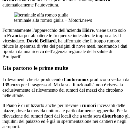
automaticamente l’autovettura.
terminale alfa romeo giulia – Motori.news
Fortunatamente l’apparecchio dell’azienda
Hidre
, viene usato solo
in
Francia
per abbattere le frequenze indesiderate troppo alte. Il
vicesindaco,
David Belliard
, ha affermato che il troppo rumore
riduce la speranza di vita dei parigini di nove mesi, mostrando i dati
riportati da una ricerca dell’agenzia regionale della salute di
Bruitparif.
Già partono le prime multe
I rilevamenti che sta producendo
l’autorumox
producono verbali da
135 euro
per i trasgressori. Ma la sua funzionalità non è riservata
esclusivamente al rilevamento dei rumori dei mezzi che circolano
nelle strade.
Il Piano è di utilizzarlo anche per rilevare i
rumori
incessanti delle
piazze, dove la movida notturna è particolarmente agguerrita. Per la
rilevazione dei rumori fuori dai locali che a tarda sera
disturbano
gli
inquilini del palazzo ed è già in sperimentazione nei cantieri e negli
aeroporti.