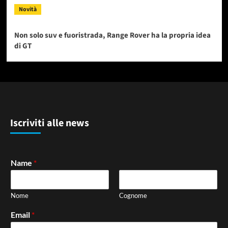
Novità
Non solo suv e fuoristrada, Range Rover ha la propria idea
di GT
Iscriviti alle news
Name
*
Nome
Cognome
Email
*