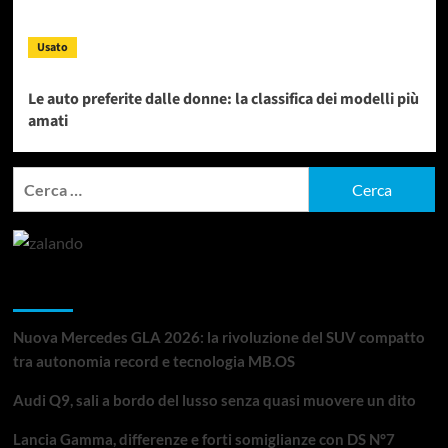
Usato
Le auto preferite dalle donne: la classifica dei modelli più
amati
Ricerca
per:
Articoli recenti
Nuova Mercedes GLA 2026: la rivoluzione del SUV compatto
tra autonomia record e tecnologia MB.OS
Audi Q9, sali a bordo del lusso senza quasi muovere un dito
Lancia Gamma, differenze e forti somiglianze con DS N°7