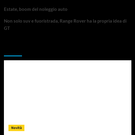
Estate, boom del noleggio auto
Non solo suv e fuoristrada, Range Rover ha la propria idea di
GT
Da non perdere
Novità