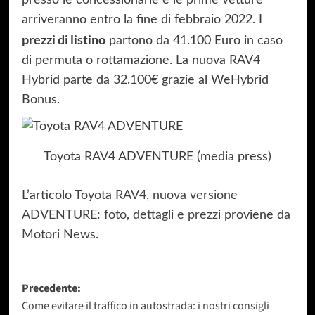
presso le concessionarie e le prime vetture
arriveranno entro la fine di febbraio 2022. I
prezzi di listino
partono da 41.100 Euro in caso
di permuta o rottamazione. La nuova RAV4
Hybrid parte da 32.100€ grazie al WeHybrid
Bonus.
Toyota RAV4 ADVENTURE (media press)
L’articolo
Toyota RAV4, nuova versione
ADVENTURE: foto, dettagli e prezzi
proviene da
Motori News
.
Navigazione
Precedente:
Come evitare il traffico in autostrada: i nostri consigli
articolo