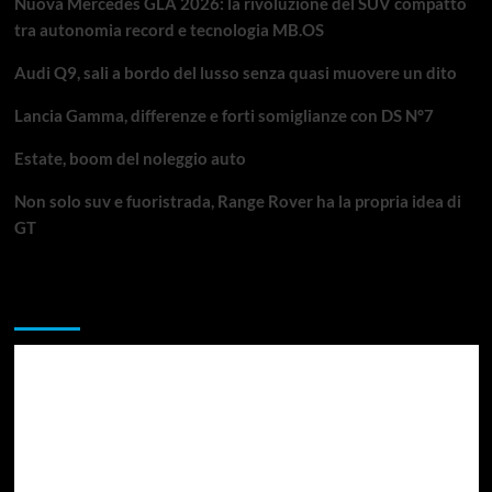
Nuova Mercedes GLA 2026: la rivoluzione del SUV compatto
tra autonomia record e tecnologia MB.OS
Audi Q9, sali a bordo del lusso senza quasi muovere un dito
Lancia Gamma, differenze e forti somiglianze con DS N°7
Estate, boom del noleggio auto
Non solo suv e fuoristrada, Range Rover ha la propria idea di
GT
Da non perdere