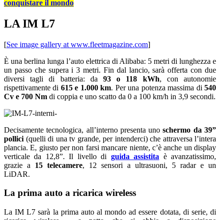
conquistare il mondo
LA IM L7
[
See image gallery at www.fleetmagazine.com
]
È una berlina lunga l’auto elettrica di Alibaba: 5 metri di lunghezza e
un passo che supera i 3 metri. Fin dal lancio, sarà offerta con due
diversi tagli di batteria: da
93 o 118 kWh
, con autonomie
rispettivamente di
615 e 1.000 km
. Per una potenza massima di
540
Cv e 700 Nm
di coppia e uno scatto da 0 a 100 km/h in 3,9 secondi.
Decisamente tecnologica, all’interno presenta uno
schermo da 39”
pollici
(quelli di una tv grande, per intenderci) che attraversa l’intera
plancia. E, giusto per non farsi mancare niente, c’è anche un display
verticale da 12,8”. Il livello di
guida assistita
è avanzatissimo,
grazie a
15 telecamere
, 12 sensori a ultrasuoni, 5 radar e un
LiDAR.
La prima auto a ricarica wireless
La IM L7 sarà la prima auto al mondo ad essere dotata, di serie, di