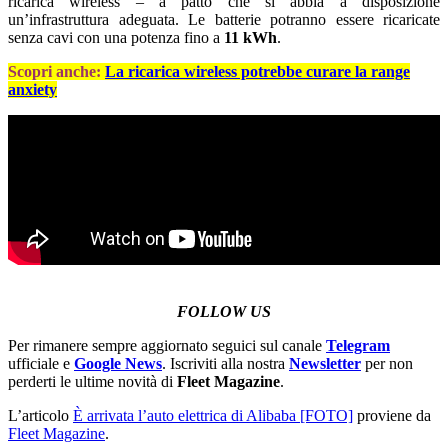
ricarica wireless – a patto che si abbia a disposizione
un’infrastruttura adeguata. Le batterie potranno essere ricaricate
senza cavi con una potenza fino a
11 kWh
.
Scopri anche:
La ricarica wireless potrebbe curare la range
anxiety
FOLLOW US
Per rimanere sempre aggiornato seguici sul canale
Telegram
ufficiale e
Google News
. Iscriviti alla nostra
Newsletter
per non
perderti le ultime novità di
Fleet Magazine
.
L’articolo
È arrivata l’auto elettrica di Alibaba [FOTO]
proviene da
Fleet Magazine
.