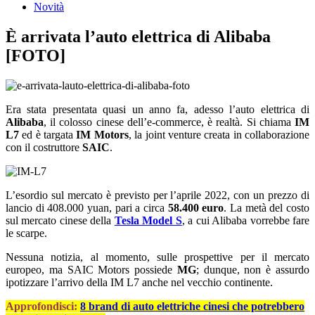
Novità
È arrivata l’auto elettrica di Alibaba
[FOTO]
Era stata presentata quasi un anno fa, adesso l’auto elettrica di
Alibaba
, il colosso cinese dell’e-commerce, è realtà. Si chiama
IM
L7
ed è targata
IM Motors
, la joint venture creata in collaborazione
con il costruttore
SAIC
.
L’esordio sul mercato è previsto per l’aprile 2022, con un prezzo di
lancio di 408.000 yuan, pari a circa
58.400 euro
. La metà del costo
sul mercato cinese della
Tesla Model S
, a cui Alibaba vorrebbe fare
le scarpe.
Nessuna notizia, al momento, sulle prospettive per il mercato
europeo, ma SAIC Motors possiede
MG
; dunque, non è assurdo
ipotizzare l’arrivo della IM L7 anche nel vecchio continente.
Approfondisci:
8 brand di auto elettriche cinesi che potrebbero