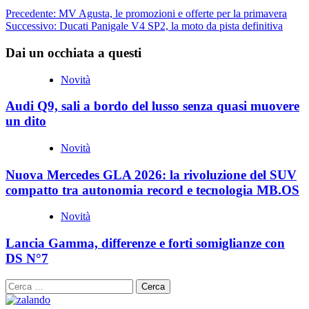
Navigazione
Precedente:
MV Agusta, le promozioni e offerte per la primavera
Successivo:
Ducati Panigale V4 SP2, la moto da pista definitiva
articolo
Dai un occhiata a questi
Novità
Audi Q9, sali a bordo del lusso senza quasi muovere
un dito
Novità
Nuova Mercedes GLA 2026: la rivoluzione del SUV
compatto tra autonomia record e tecnologia MB.OS
Novità
Lancia Gamma, differenze e forti somiglianze con
DS N°7
Ricerca
per: