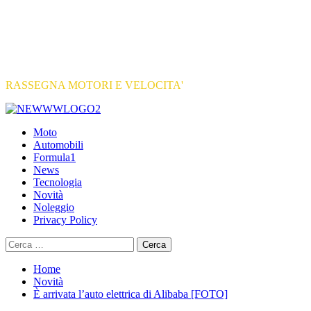
RASSEGNA MOTORI E VELOCITA'
Primary
Menu
Moto
Automobili
Formula1
News
Tecnologia
Novità
Noleggio
Privacy Policy
Ricerca
per:
Home
Novità
È arrivata l’auto elettrica di Alibaba [FOTO]