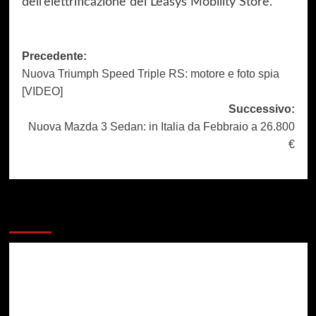
dell’elettrificazione dei Leasys Mobility Store.
Precedente:
Navigazione
Nuova Triumph Speed Triple RS: motore e foto spia
articolo
[VIDEO]
Successivo:
Nuova Mazda 3 Sedan: in Italia da Febbraio a 26.800
€
Dai un occhiata a questi