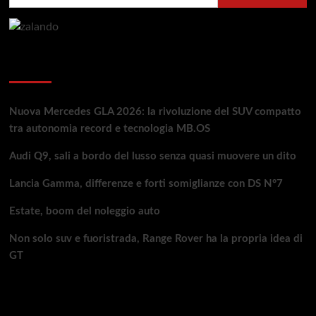
per:
Articoli recenti
Nuova Mercedes GLA 2026: la rivoluzione del SUV compatto
tra autonomia record e tecnologia MB.OS
Audi Q9, sali a bordo del lusso senza quasi muovere un dito
Lancia Gamma, differenze e forti somiglianze con DS N°7
Estate, boom del noleggio auto
Non solo suv e fuoristrada, Range Rover ha la propria idea di
GT
Da non perdere