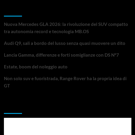
Articoli recenti
Nuova Mercedes GLA 2026: la rivoluzione del SUV compatto
tra autonomia record e tecnologia MB.OS
Audi Q9, sali a bordo del lusso senza quasi muovere un dito
Lancia Gamma, differenze e forti somiglianze con DS N°7
Estate, boom del noleggio auto
Non solo suv e fuoristrada, Range Rover ha la propria idea di
GT
Da non perdere