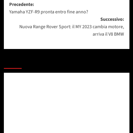
Navigazione
Precedente:
Yamaha YZF-R9 pronta entro fine anno?
articolo
Successivo:
Nuova Range Rover Sport: il MY 2023 cambia motore,
arriva il V8 BMW
Dai un occhiata a questi