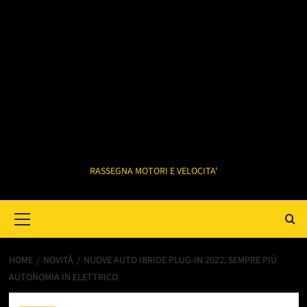
RASSEGNA MOTORI E VELOCITA'
Primary
Menu
HOME
NOVITÀ
NUOVE AUTO IBRIDE PLUG-IN 2022, SEMPRE PIÙ
AUTONOMIA IN ELETTRICO