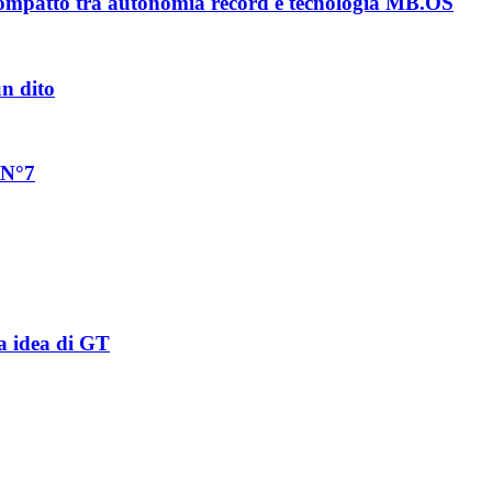
ompatto tra autonomia record e tecnologia MB.OS
un dito
 N°7
a idea di GT