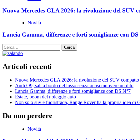
Nuova Mercedes GLA 2026: la rivoluzione del SUV c
Novità
Lancia Gamma, differenze e forti somiglianze con DS
Ricerca
per:
Articoli recenti
Nuova Mercedes GLA 2026: la rivoluzione del SUV compatto 
Audi Q9, sali a bordo del lusso senza quasi muovere un dito
Lancia Gamma, differenze e forti somiglianze con DS N°7
Estate, boom del noleggio auto
Non solo suv e fuoristrada, Range Rover ha la propria idea di
Da non perdere
Novità