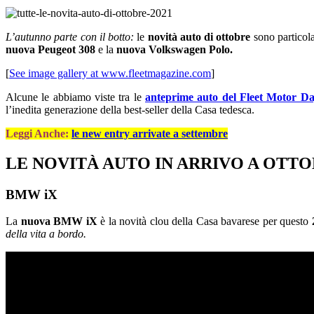
L’autunno parte con il botto:
le
novità auto di ottobre
sono particol
nuova Peugeot 308
e la
nuova Volkswagen Polo.
[
See image gallery at www.fleetmagazine.com
]
Alcune le abbiamo viste tra le
anteprime auto del Fleet Motor D
l’inedita generazione della best-seller della Casa tedesca.
Leggi Anche:
le new entry arrivate a settembre
LE NOVITÀ AUTO IN ARRIVO A OTT
BMW iX
La
nuova BMW iX
è la novità clou della Casa bavarese per questo
della vita a bordo.