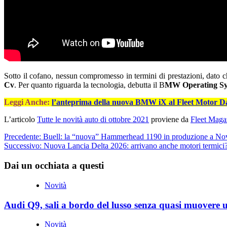
Sotto il cofano, nessun compromesso in termini di prestazioni, dato ch
Cv
. Per quanto riguarda la tecnologia, debutta il B
MW Operating Sy
Leggi Anche:
l’anteprima della nuova BMW iX al Fleet Motor D
L’articolo
Tutte le novità auto di ottobre 2021
proviene da
Fleet Maga
Navigazione
Precedente:
Buell: la “nuova” Hammerhead 1190 in produzione a N
Successivo:
Nuova Lancia Delta 2026: arrivano anche motori termici
articolo
Dai un occhiata a questi
Novità
Audi Q9, sali a bordo del lusso senza quasi muovere 
Novità