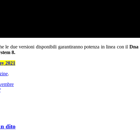
e le due versioni disponibili garantiranno potenza in linea con il
Dna 
stem 8.
ay 2021
zine
.
ovembre
?
un dito