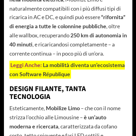
nella mobilità elettrica
naturalmente compatibili con i più diffusi tipi di
ricarica in AC e DC, e quindi può essere
“rifornita”
, oltre
di energia a tutte le colonnine pubbliche
alle wallbox, recuperando
250 km di autonomia in
, e ricaricandosi completamente – a
40 minuti
corrente continua – in poco più di un’ora.
Leggi Anche:
La mobilità diventa un’ecosistema
con Software République
DESIGN FILANTE, TANTA
TECNOLOGIA
Esteticamente,
– che con il nome
Mobilize Limo
strizza l’occhio alle Limousine –
è un’auto
, caratterizzata da cofano
moderna e ricercata
corto, tetto spiovente e fari LED sottili e