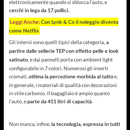
elettronicamente quando si sblocca l’auto, e
cerchi in lega da 17 pollici.
Leggi Anche:
Con Lynk & Co il noleggio diventa
come Netflix
Gli interni sono quelli tipici della categoria,
a
partire dalle sellerie TEP con effetto pelle e look
, e dai pannelli porta con ambient light
satinato
configurabile in 7 colori. Numerosi gli inserti
cromati,
e,
ottima la percezione morbida al tatto
in generale, i materiali di qualità con decorazioni
in stile carbonio. Il bagagliaio è ampio quanto
l’auto, e
.
parte da 411 litri di capacità
Non manca, infine,
la tecnologia, espressa in tutti