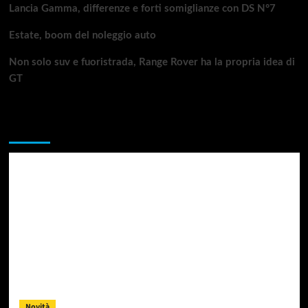
Lancia Gamma, differenze e forti somiglianze con DS N°7
Estate, boom del noleggio auto
Non solo suv e fuoristrada, Range Rover ha la propria idea di
GT
Da non perdere
Novità