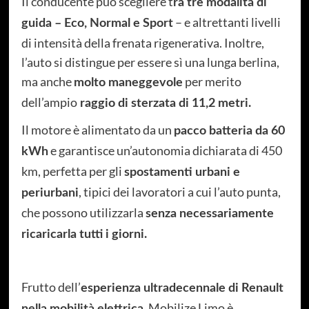
Il conducente può scegliere t
ra tre modalità di
– e altrettanti livelli
guida – Eco, Normal e Sport
di intensità della frenata rigenerativa. Inoltre,
l’auto si distingue per essere sì una lunga berlina,
ma anche
per merito
molto maneggevole
dell’ampio
raggio di sterzata di 11,2 metri.
Il motore è alimentato da un
pacco batteria da 60
e garantisce un’autonomia dichiarata di 450
kWh
km, perfetta per gli
spostamenti urbani e
, tipici dei lavoratori a cui l’auto punta,
periurbani
che possono utilizzarla
senza necessariamente
ricaricarla tutti i giorni.
Frutto dell’
esperienza ultradecennale di Renault
, Mobilize Limo è